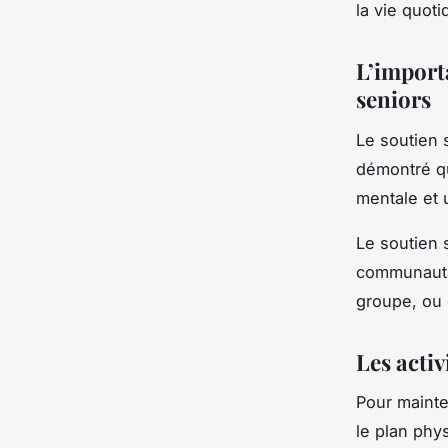
la vie quot
L’import
seniors
Le soutien s
démontré qu
mentale et 
Le soutien 
communautair
groupe, ou 
Les activ
Pour mainten
le plan phy