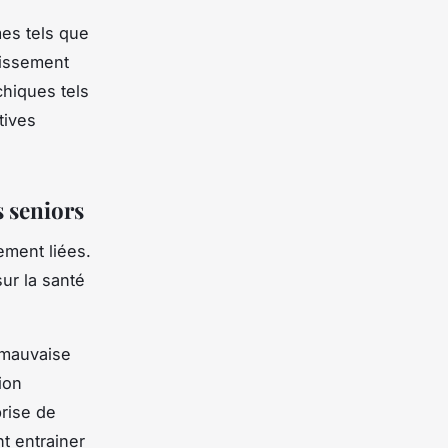
mes tels que
llissement
chiques tels
tives
s seniors
ement liées.
ur la santé
 mauvaise
ion
prise de
t entrainer