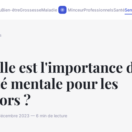
u
Bien-être
Grossesse
Maladie
Minceur
Professionnels
Santé
Sen
s
le est l'importance d
é mentale pour les
ors ?
 décembre 2023 — 6 min de lecture