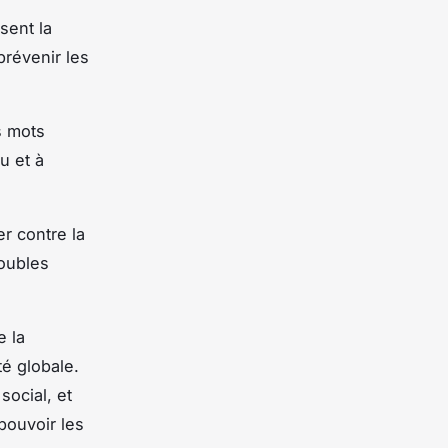
sent la
prévenir les
s mots
u et à
er contre la
roubles
e la
é globale.
social, et
pouvoir les