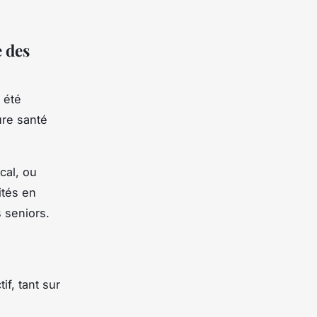
e des
 été
ure santé
cal, ou
ités en
 seniors.
if, tant sur