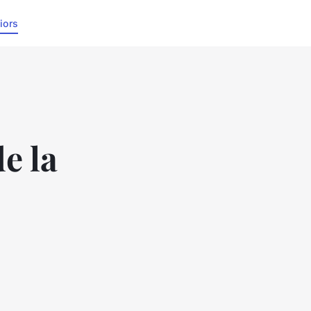
iors
e la