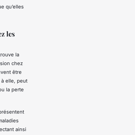
e qu’elles
z les
trouve la
ssion chez
vent être
à elle, peut
ou la perte
présentent
maladies
ectant ainsi