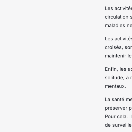
Les activit
circulation
maladies n
Les activit
croisés, so
maintenir l
Enfin, les a
solitude, à 
mentaux.
La santé men
préserver p
Pour cela, i
de surveill