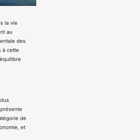
 la vie
nt au
mentale des
 à cette
équilibre
plus
représente
atégorie de
tonomie, et