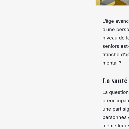
L’âge avan
d’une perso
niveau de l
seniors est
tranche d’â
mental ?
La santé 
La question
préoccupant
une part si
personnes es
même leur 