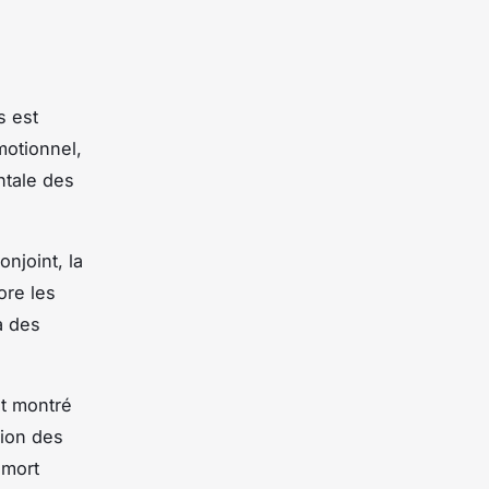
s est
motionnel,
ntale des
onjoint, la
ore les
à des
t montré
tion des
 mort