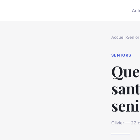
Act
Accueil
›
Senior
SENIORS
Quel
sant
seni
Olivier — 22